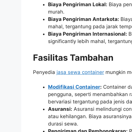
Biaya Pengiriman Lokal:
Biaya peng
murah.
Biaya Pengiriman Antarkota:
Biaya
mahal, tergantung pada jarak temp
Biaya Pengiriman Internasional:
Bi
significantly lebih mahal, tergantu
Fasilitas Tambahan
Penyedia
jasa sewa container
mungkin me
Modifikasi Container
:
Container d
pengguna, seperti menambahkan rak
bervariasi tergantung pada jenis d
Asuransi:
Asuransi melindungi con
atau kehilangan. Biaya asuransinya
durasi sewa.
Pengiriman dan Pembongkaran:
P