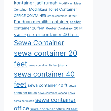
kontainer jadi rumah
Modifikasi Mess
Modifikasi Toilet Container
Container
OFFICE CONTAINER
office container 20 feet
Panduan memilih kontainer
reefer
container 20 feet
Reefer Container 20 Ft
reefer container 40 feet
& 40 Ft
Sewa Container
sewa container 20
feet
sewa container 20 feet jakarta
sewa container 40
feet
sewa container 40 ft
sewa
container bekas
sewa container kosong
sewa
sewa container
container murah
office
sewa container office 20 feet