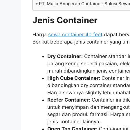
PT. Mulia Anugerah Container: Solusi Sew
Jenis Container
Harga
sewa container 40 feet
dapat berva
Berikut beberapa jenis container yang u
Dry Container:
Container standar 
barang kering seperti pakaian, elekt
murah dibandingkan jenis container
High Cube Container:
Container ini
dibandingkan dry container standa
Harga sewanya slightly lebih mahal
Reefer Container:
Container ini di
untuk menyimpan dan mengangkut 
segar dan produk farmasi. Harga s
jenis container lainnya.
Open Top Container:
Container ini