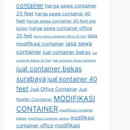
container
harga sewa container
20 feet
harga sewa container 40
feet
harga sewa container 40 feet per
harga sewa container office
bulan
jasa
20 feet
harga sewa container office 40 feet
jasa sewa
modifikasi container
container
jual container bekas
jual
container bekas 20 feet
jual container bekas bandung
jual container bekas
surabaya
jual kontainer 40
feet
Jual Office Container
Jual
MODIFIKASI
Reefer Container
CONTAINER
modifikasi container
modifikasi
bekas
modifikasi container jakarta
modifikasi
container office