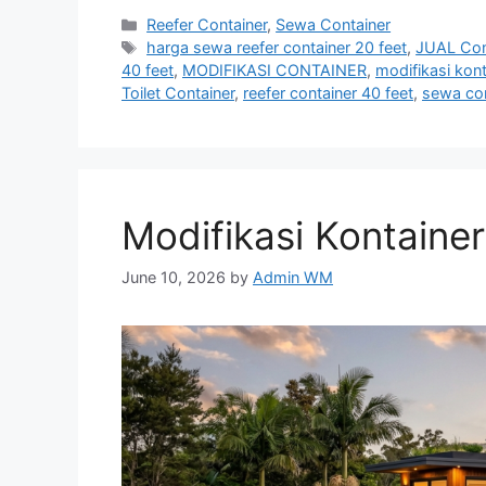
Categories
Reefer Container
,
Sewa Container
Tags
harga sewa reefer container 20 feet
,
JUAL Con
40 feet
,
MODIFIKASI CONTAINER
,
modifikasi kont
Toilet Container
,
reefer container 40 feet
,
sewa con
Modifikasi Kontaine
June 10, 2026
by
Admin WM