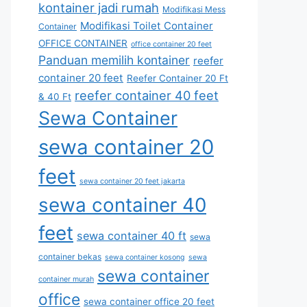
kontainer jadi rumah
Modifikasi Mess
Modifikasi Toilet Container
Container
OFFICE CONTAINER
office container 20 feet
Panduan memilih kontainer
reefer
container 20 feet
Reefer Container 20 Ft
reefer container 40 feet
& 40 Ft
Sewa Container
sewa container 20
feet
sewa container 20 feet jakarta
sewa container 40
feet
sewa container 40 ft
sewa
container bekas
sewa container kosong
sewa
sewa container
container murah
office
sewa container office 20 feet