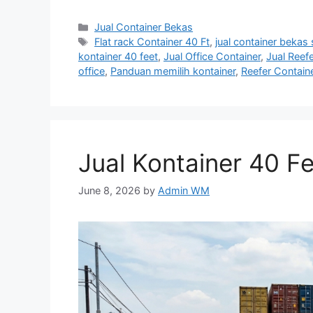
Categories
Jual Container Bekas
Tags
Flat rack Container 40 Ft
,
jual container bekas
kontainer 40 feet
,
Jual Office Container
,
Jual Reef
office
,
Panduan memilih kontainer
,
Reefer Containe
Jual Kontainer 40 F
June 8, 2026
by
Admin WM