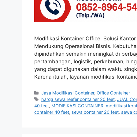
Modifikasi Kontainer Office: Solusi Kantor
Mendukung Operasional Bisnis. Kebutuhan
dipindahkan semakin meningkat di berbaga
pertambangan, logistik, perkebunan, hi
yang dapat digunakan dalam waktu sing
Karena itulah, layanan modifikasi kontai
Categories
Jasa Modifikasi Container
,
Office Container
Tags
harga sewa reefer container 20 feet
,
JUAL Con
40 feet
,
MODIFIKASI CONTAINER
,
modifikasi kont
container 40 feet
,
sewa container 20 feet
,
sewa co