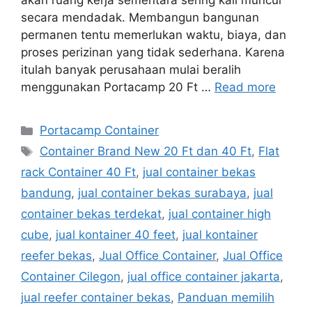
akan ruang kerja sementara sering kali muncul
secara mendadak. Membangun bangunan
permanen tentu memerlukan waktu, biaya, dan
proses perizinan yang tidak sederhana. Karena
itulah banyak perusahaan mulai beralih
menggunakan Portacamp 20 Ft …
Read more
Categories
Portacamp Container
Tags
Container Brand New 20 Ft dan 40 Ft
,
Flat
rack Container 40 Ft
,
jual container bekas
bandung
,
jual container bekas surabaya
,
jual
container bekas terdekat
,
jual container high
cube
,
jual kontainer 40 feet
,
jual kontainer
reefer bekas
,
Jual Office Container
,
Jual Office
Container Cilegon
,
jual office container jakarta
,
jual reefer container bekas
,
Panduan memilih