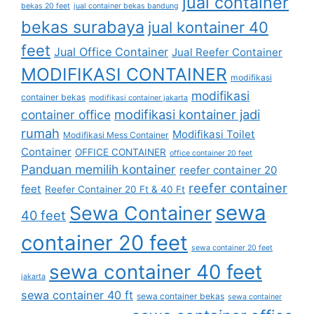
jual container
bekas 20 feet
jual container bekas bandung
bekas surabaya
jual kontainer 40
feet
Jual Office Container
Jual Reefer Container
MODIFIKASI CONTAINER
modifikasi
modifikasi
container bekas
modifikasi container jakarta
modifikasi kontainer jadi
container office
rumah
Modifikasi Toilet
Modifikasi Mess Container
Container
OFFICE CONTAINER
office container 20 feet
Panduan memilih kontainer
reefer container 20
reefer container
feet
Reefer Container 20 Ft & 40 Ft
sewa
Sewa Container
40 feet
container 20 feet
sewa container 20 feet
sewa container 40 feet
jakarta
sewa container 40 ft
sewa container bekas
sewa container