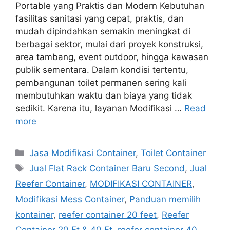
Portable yang Praktis dan Modern Kebutuhan
fasilitas sanitasi yang cepat, praktis, dan
mudah dipindahkan semakin meningkat di
berbagai sektor, mulai dari proyek konstruksi,
area tambang, event outdoor, hingga kawasan
publik sementara. Dalam kondisi tertentu,
pembangunan toilet permanen sering kali
membutuhkan waktu dan biaya yang tidak
sedikit. Karena itu, layanan Modifikasi …
Read
more
Categories
Jasa Modifikasi Container
,
Toilet Container
Tags
Jual Flat Rack Container Baru Second
,
Jual
Reefer Container
,
MODIFIKASI CONTAINER
,
Modifikasi Mess Container
,
Panduan memilih
kontainer
,
reefer container 20 feet
,
Reefer
Container 20 Ft & 40 Ft
,
reefer container 40