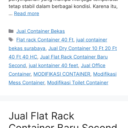
tetap stabil dalam berbagai kondisi. Karena itu,
…
Read more
Categories
Jual Container Bekas
Tags
Flat rack Container 40 Ft
,
jual container
bekas surabaya
,
Jual Dry Container 10 Ft 20 Ft
40 Ft 40 HC
,
Jual Flat Rack Container Baru
Second
,
jual kontainer 40 feet
,
Jual Office
Container
,
MODIFIKASI CONTAINER
,
Modifikasi
Mess Container
,
Modifikasi Toilet Container
Jual Flat Rack
Container Baru Second