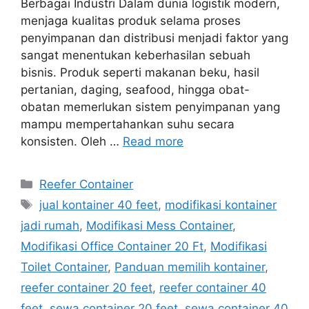
Berbagai Industri Dalam dunia logistik modern,
menjaga kualitas produk selama proses
penyimpanan dan distribusi menjadi faktor yang
sangat menentukan keberhasilan sebuah
bisnis. Produk seperti makanan beku, hasil
pertanian, daging, seafood, hingga obat-
obatan memerlukan sistem penyimpanan yang
mampu mempertahankan suhu secara
konsisten. Oleh …
Read more
Categories
Reefer Container
Tags
jual kontainer 40 feet
,
modifikasi kontainer
jadi rumah
,
Modifikasi Mess Container
,
Modifikasi Office Container 20 Ft
,
Modifikasi
Toilet Container
,
Panduan memilih kontainer
,
reefer container 20 feet
,
reefer container 40
feet
,
sewa container 20 feet
,
sewa container 40