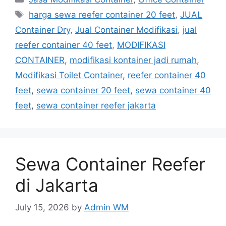
Tags
harga sewa reefer container 20 feet
,
JUAL
Container Dry
,
Jual Container Modifikasi
,
jual
reefer container 40 feet
,
MODIFIKASI
CONTAINER
,
modifikasi kontainer jadi rumah
,
Modifikasi Toilet Container
,
reefer container 40
feet
,
sewa container 20 feet
,
sewa container 40
feet
,
sewa container reefer jakarta
Sewa Container Reefer
di Jakarta
July 15, 2026
by
Admin WM