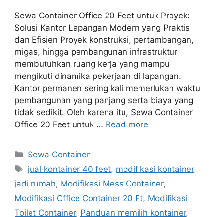
Sewa Container Office 20 Feet untuk Proyek:
Solusi Kantor Lapangan Modern yang Praktis
dan Efisien Proyek konstruksi, pertambangan,
migas, hingga pembangunan infrastruktur
membutuhkan ruang kerja yang mampu
mengikuti dinamika pekerjaan di lapangan.
Kantor permanen sering kali memerlukan waktu
pembangunan yang panjang serta biaya yang
tidak sedikit. Oleh karena itu, Sewa Container
Office 20 Feet untuk …
Read more
Categories
Sewa Container
Tags
jual kontainer 40 feet
,
modifikasi kontainer
jadi rumah
,
Modifikasi Mess Container
,
Modifikasi Office Container 20 Ft
,
Modifikasi
Toilet Container
,
Panduan memilih kontainer
,