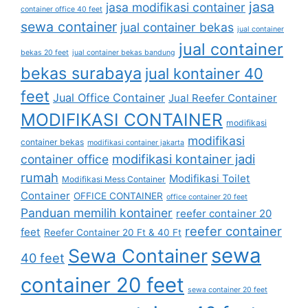
jasa
jasa modifikasi container
container office 40 feet
sewa container
jual container bekas
jual container
jual container
bekas 20 feet
jual container bekas bandung
bekas surabaya
jual kontainer 40
feet
Jual Office Container
Jual Reefer Container
MODIFIKASI CONTAINER
modifikasi
modifikasi
container bekas
modifikasi container jakarta
modifikasi kontainer jadi
container office
rumah
Modifikasi Toilet
Modifikasi Mess Container
Container
OFFICE CONTAINER
office container 20 feet
Panduan memilih kontainer
reefer container 20
reefer container
feet
Reefer Container 20 Ft & 40 Ft
sewa
Sewa Container
40 feet
container 20 feet
sewa container 20 feet