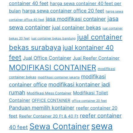
container 40 feet
harga sewa container 40 feet per
harga sewa container office 20 feet
bulan
harga sewa
jasa
jasa modifikasi container
container office 40 feet
sewa container
jual container bekas
jual container
jual container
bekas 20 feet
jual container bekas bandung
bekas surabaya
jual kontainer 40
feet
Jual Office Container
Jual Reefer Container
MODIFIKASI CONTAINER
modifikasi
modifikasi
container bekas
modifikasi container jakarta
modifikasi kontainer jadi
container office
rumah
Modifikasi Toilet
Modifikasi Mess Container
Container
OFFICE CONTAINER
office container 20 feet
Panduan memilih kontainer
reefer container 20
reefer container
feet
Reefer Container 20 Ft & 40 Ft
sewa
Sewa Container
40 feet