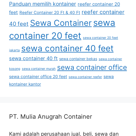
Panduan memilih kontainer
reefer container 20
reefer container
feet
Reefer Container 20 Ft & 40 Ft
sewa
Sewa Container
40 feet
container 20 feet
sewa container 20 feet
sewa container 40 feet
jakarta
sewa container 40 ft
sewa container bekas
sewa container
sewa container office
kosong
sewa container murah
sewa container office 20 feet
sewa
sewa container reefer
kontainer kantor
PT. Mulia Anugrah Container
Kami adalah perusahaan jual, beli, sewa dan