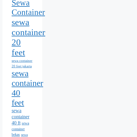
Sewa
Container
sewa
container
20
feet
sewa container
20 feet jakarta
sewa
container
40
feet
sewa
container
40 ft
sewa
container
bekas
sewa