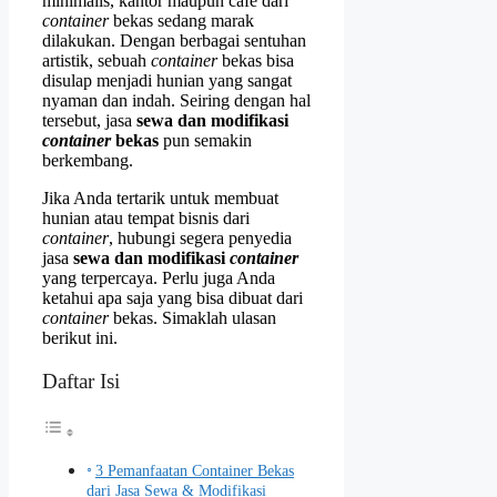
minimalis, kantor maupun cafe dari
container
bekas sedang marak
dilakukan. Dengan berbagai sentuhan
artistik, sebuah
container
bekas bisa
disulap menjadi hunian yang sangat
nyaman dan indah. Seiring dengan hal
tersebut, jasa
sewa dan modifikasi
container
bekas
pun semakin
berkembang.
Jika Anda tertarik untuk membuat
hunian atau tempat bisnis dari
container
, hubungi segera penyedia
jasa
sewa dan modifikasi
container
yang terpercaya. Perlu juga Anda
ketahui apa saja yang bisa dibuat dari
container
bekas. Simaklah ulasan
berikut ini.
Daftar Isi
3 Pemanfaatan Container Bekas
dari Jasa Sewa & Modifikasi