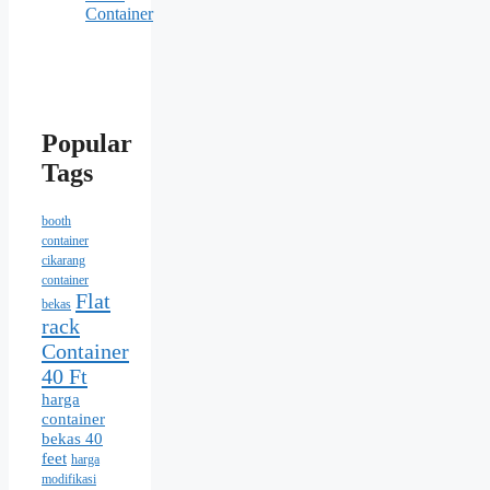
Container
Popular
Tags
booth
container
cikarang
container
Flat
bekas
rack
Container
40 Ft
harga
container
bekas 40
feet
harga
modifikasi