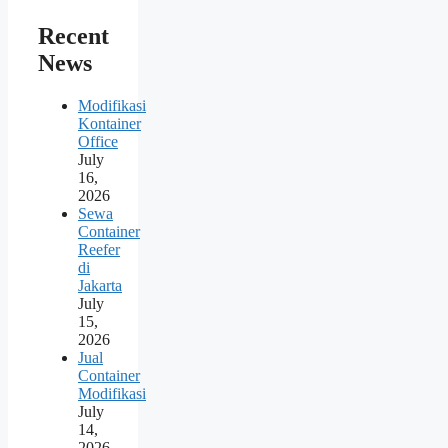
Recent
News
Modifikasi
Kontainer
Office
July
16,
2026
Sewa
Container
Reefer
di
Jakarta
July
15,
2026
Jual
Container
Modifikasi
July
14,
2026