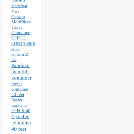
Modifikasi
Mess
Container
Modifikasi
Toilet
Container
OFFICE
CONTAINER
office
container 20
feet
Panduan
memilih
kontainer
reefer
container
20 feet
Reefer
Container
20 Ft & 40
reefer
Ft
container
40 feet