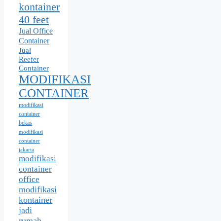
kontainer
40 feet
Jual Office
Container
Jual
Reefer
Container
MODIFIKASI
CONTAINER
modifikasi
container
bekas
modifikasi
container
jakarta
modifikasi
container
office
modifikasi
kontainer
jadi
rumah