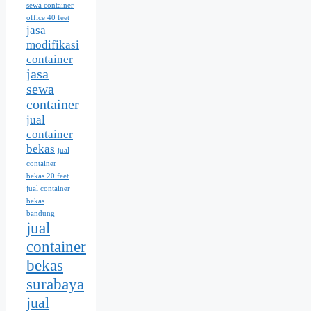
sewa container
office 40 feet
jasa
modifikasi
container
jasa
sewa
container
jual
container
bekas
jual
container
bekas 20 feet
jual container
bekas
bandung
jual
container
bekas
surabaya
jual