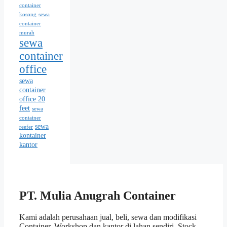
container
kosong
sewa
container
murah
sewa
container
office
sewa
container
office 20
feet
sewa
container
sewa
reefer
kontainer
kantor
PT. Mulia Anugrah Container
Kami adalah perusahaan jual, beli, sewa dan modifikasi
Container. Workshop dan kantor di lahan sendiri. Stock