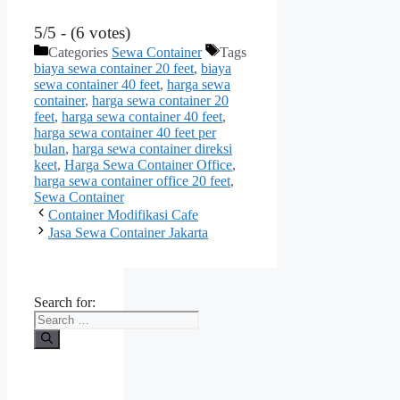
5/5 - (6 votes)
Categories
Sewa Container
Tags
biaya sewa container 20 feet
,
biaya
sewa container 40 feet
,
harga sewa
container
,
harga sewa container 20
feet
,
harga sewa container 40 feet
,
harga sewa container 40 feet per
bulan
,
harga sewa container direksi
keet
,
Harga Sewa Container Office
,
harga sewa container office 20 feet
,
Sewa Container
Container Modifikasi Cafe
Jasa Sewa Container Jakarta
Search for: