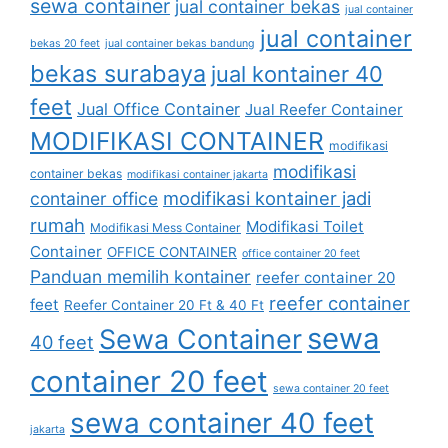
sewa container
jual container bekas
jual container
jual container
bekas 20 feet
jual container bekas bandung
bekas surabaya
jual kontainer 40
feet
Jual Office Container
Jual Reefer Container
MODIFIKASI CONTAINER
modifikasi
modifikasi
container bekas
modifikasi container jakarta
modifikasi kontainer jadi
container office
rumah
Modifikasi Toilet
Modifikasi Mess Container
Container
OFFICE CONTAINER
office container 20 feet
Panduan memilih kontainer
reefer container 20
reefer container
feet
Reefer Container 20 Ft & 40 Ft
sewa
Sewa Container
40 feet
container 20 feet
sewa container 20 feet
sewa container 40 feet
jakarta