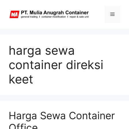
Skip
to
Menu
content
harga sewa
container direksi
keet
Harga Sewa Container
Office