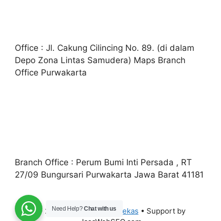
Office : Jl. Cakung Cilincing No. 89. (di dalam
Depo Zona Lintas Samudera) Maps Branch
Office Purwakarta
Branch Office : Perum Bumi Inti Persada , RT
27/09 Bungursari Purwakarta Jawa Barat 41181
Need Help?
Chat with us
© 2026
Jual Container Bekas
• Support by