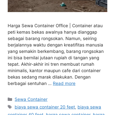
Harga Sewa Container Office | Container atau
peti kemas bekas awalnya hanya dianggap
sebagai barang rongsokan. Namun, seiring
berjalannya waktu dengan kreatifitas manusia
yang semakin berkembang, barang rongsokan
ini bisa bernilai jutaan rupiah di tangan yang
tepat. Akhir-akhir ini tren membuat rumah
minimalis, kantor maupun cafe dari container
bekas sedang marak dilakukan. Dengan
berbagai sentuhan …
Read more
Categories
Sewa Container
Tags
biaya sewa container 20 feet
,
biaya sewa
container 40 feet
,
harga sewa container
,
harga