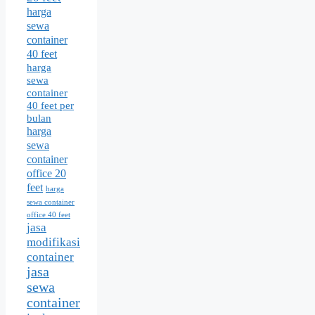
harga
sewa
container
40 feet
harga
sewa
container
40 feet per
bulan
harga
sewa
container
office 20
feet
harga
sewa container
office 40 feet
jasa
modifikasi
container
jasa
sewa
container