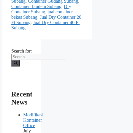
Subang
,
Container Gudang Subang
,
Container Tandem Subang
,
Dry
Container Subang
,
jual container
bekas Subang
,
Jual Dry Container 20
Ft Subang
,
Jual Dry Container 40 Ft
Subang
Search for:
Recent
News
Modifikasi
Kontainer
Office
July