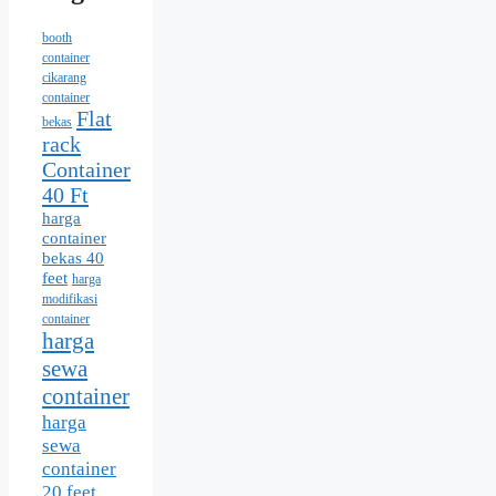
booth
container
cikarang
container
Flat
bekas
rack
Container
40 Ft
harga
container
bekas 40
feet
harga
modifikasi
container
harga
sewa
container
harga
sewa
container
20 feet