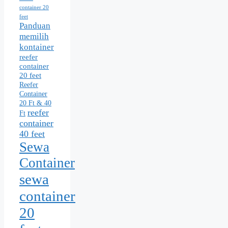
container 20
feet
Panduan
memilih
kontainer
reefer
container
20 feet
Reefer
Container
20 Ft & 40
reefer
Ft
container
40 feet
Sewa
Container
sewa
container
20