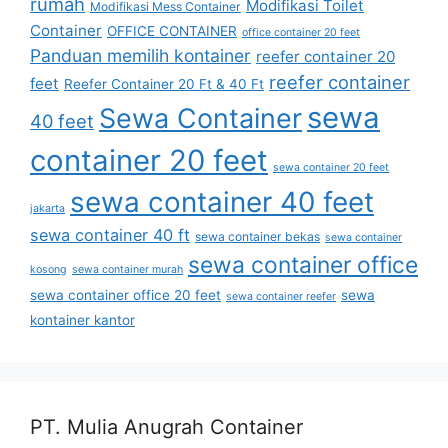
rumah
Modifikasi Toilet
Modifikasi Mess Container
Container
OFFICE CONTAINER
office container 20 feet
Panduan memilih kontainer
reefer container 20
reefer container
feet
Reefer Container 20 Ft & 40 Ft
sewa
Sewa Container
40 feet
container 20 feet
sewa container 20 feet
sewa container 40 feet
jakarta
sewa container 40 ft
sewa container bekas
sewa container
sewa container office
kosong
sewa container murah
sewa container office 20 feet
sewa
sewa container reefer
kontainer kantor
PT. Mulia Anugrah Container