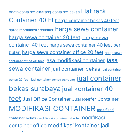
Flat rack
booth container cikarang
container bekas
Container 40 Ft
harga container bekas 40 feet
harga sewa container
harga modifikasi container
harga sewa container 20 feet
harga sewa
container 40 feet
harga sewa container 40 feet per
harga sewa container office 20 feet
bulan
harga sewa
jasa
jasa modifikasi container
container office 40 feet
sewa container
jual container bekas
jual container
jual container
bekas 20 feet
jual container bekas bandung
bekas surabaya
jual kontainer 40
feet
Jual Office Container
Jual Reefer Container
MODIFIKASI CONTAINER
modifikasi
modifikasi
container bekas
modifikasi container jakarta
modifikasi kontainer jadi
container office