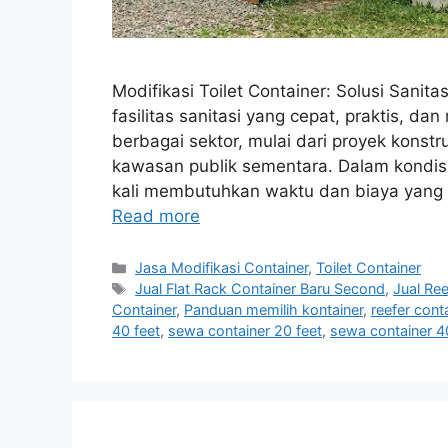
Modifikasi Toilet Container: Solusi Sani
fasilitas sanitasi yang cepat, praktis, 
berbagai sektor, mulai dari proyek konstr
kawasan publik sementara. Dalam kondisi
kali membutuhkan waktu dan biaya yang ti
Read more
Categories
Jasa Modifikasi Container
,
Toilet Container
Tags
Jual Flat Rack Container Baru Second
,
Jual Ree
Container
,
Panduan memilih kontainer
,
reefer cont
40 feet
,
sewa container 20 feet
,
sewa container 4