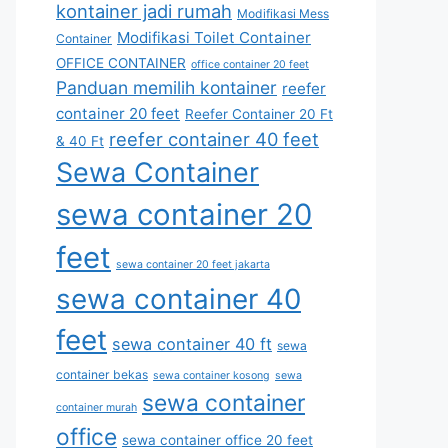
kontainer jadi rumah
Modifikasi Mess
Modifikasi Toilet Container
Container
OFFICE CONTAINER
office container 20 feet
Panduan memilih kontainer
reefer
container 20 feet
Reefer Container 20 Ft
reefer container 40 feet
& 40 Ft
Sewa Container
sewa container 20
feet
sewa container 20 feet jakarta
sewa container 40
feet
sewa container 40 ft
sewa
container bekas
sewa container kosong
sewa
sewa container
container murah
office
sewa container office 20 feet