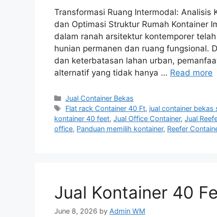
Transformasi Ruang Intermodal: Analisis K
dan Optimasi Struktur Rumah Kontainer I
dalam ranah arsitektur kontemporer tela
hunian permanen dan ruang fungsional. Di
dan keterbatasan lahan urban, pemanfaa
alternatif yang tidak hanya …
Read more
Categories
Jual Container Bekas
Tags
Flat rack Container 40 Ft
,
jual container bekas
kontainer 40 feet
,
Jual Office Container
,
Jual Reef
office
,
Panduan memilih kontainer
,
Reefer Containe
Jual Kontainer 40 F
June 8, 2026
by
Admin WM