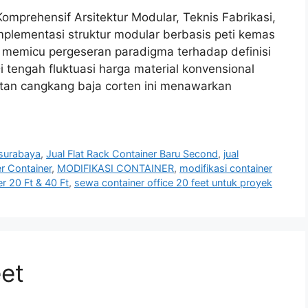
omprehensif Arsitektur Modular, Teknis Fabrikasi,
mplementasi struktur modular berbasis peti kemas
h memicu pergeseran paradigma terhadap definisi
 tengah fluktuasi harga material konvensional
tan cangkang baja corten ini menawarkan
 surabaya
,
Jual Flat Rack Container Baru Second
,
jual
er Container
,
MODIFIKASI CONTAINER
,
modifikasi container
r 20 Ft & 40 Ft
,
sewa container office 20 feet untuk proyek
eet