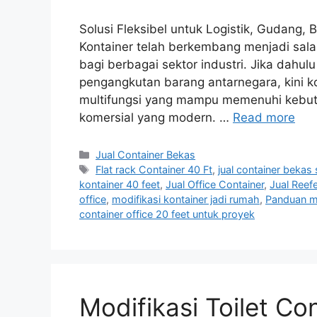
Solusi Fleksibel untuk Logistik, Gudang,
Kontainer telah berkembang menjadi salah s
bagi berbagai sektor industri. Jika dahu
pengangkutan barang antarnegara, kini ko
multifungsi yang mampu memenuhi kebut
komersial yang modern. …
Read more
Categories
Jual Container Bekas
Tags
Flat rack Container 40 Ft
,
jual container bekas
kontainer 40 feet
,
Jual Office Container
,
Jual Reef
office
,
modifikasi kontainer jadi rumah
,
Panduan me
container office 20 feet untuk proyek
Modifikasi Toilet Co