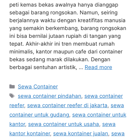
peti kemas bekas awalnya hanya dianggap
sebagai barang rongsokan. Namun, seiring
berjalannya waktu dengan kreatifitas manusia
yang semakin berkembang, barang rongsokan
ini bisa bernilai jutaan rupiah di tangan yang
tepat. Akhir-akhir ini tren membuat rumah
minimalis, kantor maupun cafe dari container
bekas sedang marak dilakukan. Dengan
berbagai sentuhan artistik, …
Read more
Categories
Sewa Container
Tags
sewa container pindahan
,
sewa container
reefer
,
sewa container reefer di jakarta
,
sewa
container untuk gudang
,
sewa container untuk
kantor
,
sewa container untuk usaha
,
sewa
kantor kontainer
,
sewa kontainer jualan
,
sewa