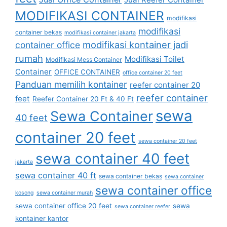
MODIFIKASI CONTAINER
modifikasi
modifikasi
container bekas
modifikasi container jakarta
modifikasi kontainer jadi
container office
rumah
Modifikasi Toilet
Modifikasi Mess Container
Container
OFFICE CONTAINER
office container 20 feet
Panduan memilih kontainer
reefer container 20
reefer container
feet
Reefer Container 20 Ft & 40 Ft
sewa
Sewa Container
40 feet
container 20 feet
sewa container 20 feet
sewa container 40 feet
jakarta
sewa container 40 ft
sewa container bekas
sewa container
sewa container office
kosong
sewa container murah
sewa container office 20 feet
sewa
sewa container reefer
kontainer kantor