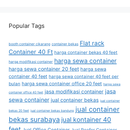
Popular Tags
Flat rack
booth container cikarang
container bekas
Container 40 Ft
harga container bekas 40 feet
harga sewa container
harga modifikasi container
harga sewa container 20 feet
harga sewa
container 40 feet
harga sewa container 40 feet per
harga sewa container office 20 feet
bulan
harga sewa
jasa
jasa modifikasi container
container office 40 feet
sewa container
jual container bekas
jual container
jual container
bekas 20 feet
jual container bekas bandung
bekas surabaya
jual kontainer 40
feet
Jual Office Container
Jual Reefer Container