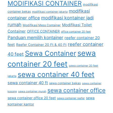
MODIFIKASI CONTAINER
modifikasi
modifikasi
container bekas
modifikasi container jakarta
modifikasi kontainer jadi
container office
rumah
Modifikasi Toilet
Modifikasi Mess Container
Container
OFFICE CONTAINER
office container 20 feet
Panduan memilih kontainer
reefer container 20
reefer container
feet
Reefer Container 20 Ft & 40 Ft
sewa
Sewa Container
40 feet
container 20 feet
sewa container 20 feet
sewa container 40 feet
jakarta
sewa container 40 ft
sewa container bekas
sewa container
sewa container office
kosong
sewa container murah
sewa container office 20 feet
sewa
sewa container reefer
kontainer kantor