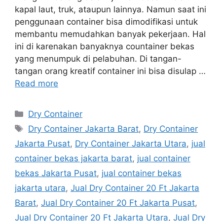
kapal laut, truk, ataupun lainnya. Namun saat ini
penggunaan container bisa dimodifikasi untuk
membantu memudahkan banyak pekerjaan. Hal
ini di karenakan banyaknya countainer bekas
yang menumpuk di pelabuhan. Di tangan-
tangan orang kreatif container ini bisa disulap …
Read more
Categories
Dry Container
Tags
Dry Container Jakarta Barat
,
Dry Container
Jakarta Pusat
,
Dry Container Jakarta Utara
,
jual
container bekas jakarta barat
,
jual container
bekas Jakarta Pusat
,
jual container bekas
jakarta utara
,
Jual Dry Container 20 Ft Jakarta
Barat
,
Jual Dry Container 20 Ft Jakarta Pusat
,
Jual Dry Container 20 Ft Jakarta Utara
,
Jual Dry