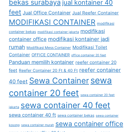
bekas surabaya
jual kontainer 40
feet
Jual Office Container
Jual Reefer Container
MODIFIKASI CONTAINER
modifikasi
modifikasi
container bekas
modifikasi container jakarta
modifikasi kontainer jadi
container office
rumah
Modifikasi Toilet
Modifikasi Mess Container
Container
OFFICE CONTAINER
office container 20 feet
Panduan memilih kontainer
reefer container 20
reefer container
feet
Reefer Container 20 Ft & 40 Ft
sewa
Sewa Container
40 feet
container 20 feet
sewa container 20 feet
sewa container 40 feet
jakarta
sewa container 40 ft
sewa container bekas
sewa container
sewa container office
kosong
sewa container murah