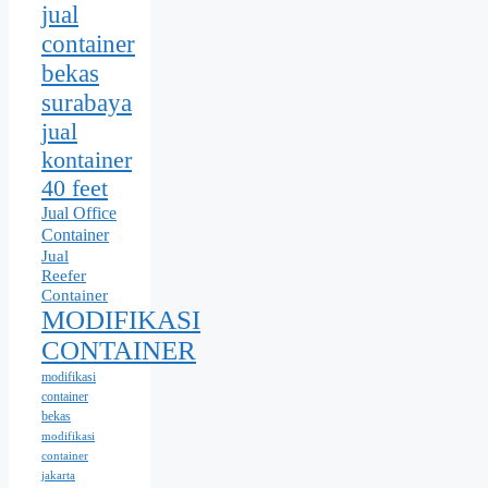
jual
container
bekas
surabaya
jual
kontainer
40 feet
Jual Office
Container
Jual
Reefer
Container
MODIFIKASI
CONTAINER
modifikasi
container
bekas
modifikasi
container
jakarta