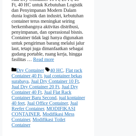
Ft, 40 HC untuk Kebutuhan Logistik
dan Penyimpanan Modern Dalam
dunia logistik dan industri, kebutuhan
container terus meningkat seiring
berkembangnya aktivitas distribusi,
penyimpanan, dan operasional bisnis.
Container tidak lagi hanya digunakan
untuk pengiriman barang melalui jalur
laut, tetapi juga dimanfaatkan sebagai
gudang portable, ruang kerja, hingga
fasilitas …
Read more
Categories
Tags
Dry Container
40 HC
,
Flat rack
Container 40 Ft
,
jual container bekas
surabaya
,
Jual Dry Container 10 Ft
,
Jual Dry Container 20 Ft
,
Jual Dry
Container 40 Ft
,
Jual Flat Rack
Container Baru Second
,
jual kontainer
40 feet
,
Jual Office Container
,
Jual
Reefer Container
,
MODIFIKASI
CONTAINER
,
Modifikasi Mess
Container
,
Modifikasi Toilet
Container