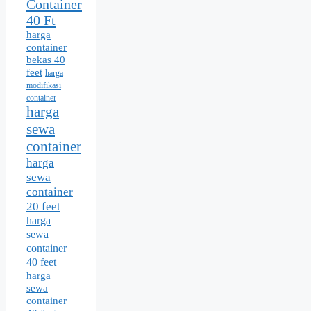
Container
40 Ft
harga
container
bekas 40
feet
harga
modifikasi
container
harga
sewa
container
harga
sewa
container
20 feet
harga
sewa
container
40 feet
harga
sewa
container