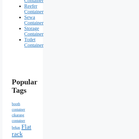
Container
Reefer
Container
Sewa
Container
Storage
Container
Toilet
Container
Popular
Tags
booth
container
cikarang
container
Flat
bekas
rack