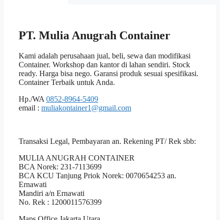
PT. Mulia Anugrah Container
Kami adalah perusahaan jual, beli, sewa dan modifikasi
Container. Workshop dan kantor di lahan sendiri. Stock
ready. Harga bisa nego. Garansi produk sesuai spesifikasi.
Container Terbaik untuk Anda.
Hp./WA
0852-8964-5409
email :
muliakontainer1@gmail.com
Transaksi Legal, Pembayaran an. Rekening PT/ Rek sbb:
MULIA ANUGRAH CONTAINER
BCA Norek: 231-7113699
BCA KCU Tanjung Priok Norek: 0070654253 an.
Ernawati
Mandiri a/n Ernawati
No. Rek : 1200011576399
Maps Office Jakarta Utara