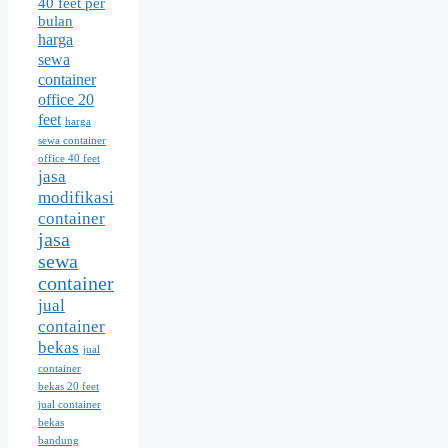
40 feet per
bulan
harga
sewa
container
office 20
feet
harga
sewa container
office 40 feet
jasa
modifikasi
container
jasa
sewa
container
jual
container
bekas
jual
container
bekas 20 feet
jual container
bekas
bandung