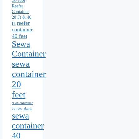
20 feet
Reefer
Container
20 Ft & 40
reefer
Ft
container
40 feet
Sewa
Container
sewa
container
20
feet
sewa container
20 feet jakarta
sewa
container
40