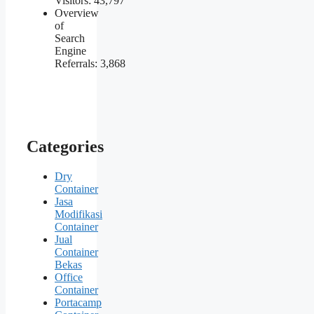
Visitors:
43,797
Overview
of
Search
Engine
Referrals:
3,868
Categories
Dry
Container
Jasa
Modifikasi
Container
Jual
Container
Bekas
Office
Container
Portacamp