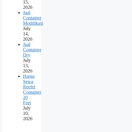
15,
2026
Jual
Container
Modifikasi
July
14,
2026
Jual
Container
Dry
July
13,
2026
Harga
Sewa
Reefer
Container
20
Feet
July
10,
2026