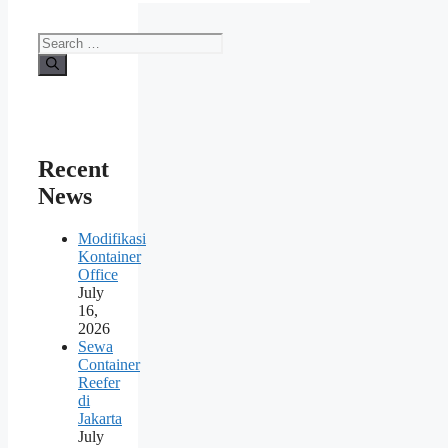
Search
for:
Recent
News
Modifikasi
Kontainer
Office
July
16,
2026
Sewa
Container
Reefer
di
Jakarta
July