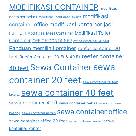
MODIFIKASI CONTAINER
modifikasi
modifikasi
container bekas
modifikasi container jakarta
modifikasi kontainer jadi
container office
rumah
Modifikasi Toilet
Modifikasi Mess Container
Container
OFFICE CONTAINER
office container 20 feet
Panduan memilih kontainer
reefer container 20
reefer container
feet
Reefer Container 20 Ft & 40 Ft
sewa
Sewa Container
40 feet
container 20 feet
sewa container 20 feet
sewa container 40 feet
jakarta
sewa container 40 ft
sewa container bekas
sewa container
sewa container office
kosong
sewa container murah
sewa container office 20 feet
sewa
sewa container reefer
kontainer kantor