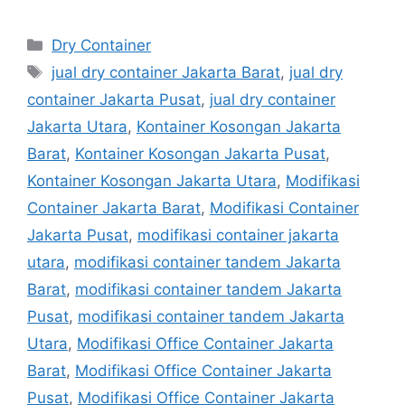
Categories
Dry Container
Tags
jual dry container Jakarta Barat
,
jual dry
container Jakarta Pusat
,
jual dry container
Jakarta Utara
,
Kontainer Kosongan Jakarta
Barat
,
Kontainer Kosongan Jakarta Pusat
,
Kontainer Kosongan Jakarta Utara
,
Modifikasi
Container Jakarta Barat
,
Modifikasi Container
Jakarta Pusat
,
modifikasi container jakarta
utara
,
modifikasi container tandem Jakarta
Barat
,
modifikasi container tandem Jakarta
Pusat
,
modifikasi container tandem Jakarta
Utara
,
Modifikasi Office Container Jakarta
Barat
,
Modifikasi Office Container Jakarta
Pusat
,
Modifikasi Office Container Jakarta