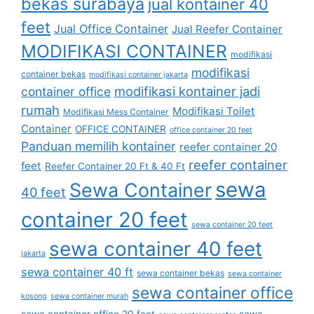
bekas surabaya
jual kontainer 40
feet
Jual Office Container
Jual Reefer Container
MODIFIKASI CONTAINER
modifikasi
modifikasi
container bekas
modifikasi container jakarta
modifikasi kontainer jadi
container office
rumah
Modifikasi Toilet
Modifikasi Mess Container
Container
OFFICE CONTAINER
office container 20 feet
Panduan memilih kontainer
reefer container 20
reefer container
feet
Reefer Container 20 Ft & 40 Ft
sewa
Sewa Container
40 feet
container 20 feet
sewa container 20 feet
sewa container 40 feet
jakarta
sewa container 40 ft
sewa container bekas
sewa container
sewa container office
kosong
sewa container murah