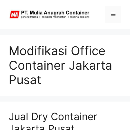
Skip
to
Menu
content
Modifikasi Office
Container Jakarta
Pusat
Jual Dry Container
Jakarta Pusat