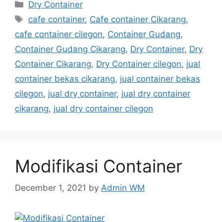
Categories
Dry Container
Tags
cafe container
,
Cafe container Cikarang
,
cafe container cilegon
,
Container Gudang
,
Container Gudang Cikarang
,
Dry Container
,
Dry
Container Cikarang
,
Dry Container cilegon
,
jual
container bekas cikarang
,
jual container bekas
cilegon
,
jual dry container
,
jual dry container
cikarang
,
jual dry container cilegon
Modifikasi Container
December 1, 2021
by
Admin WM