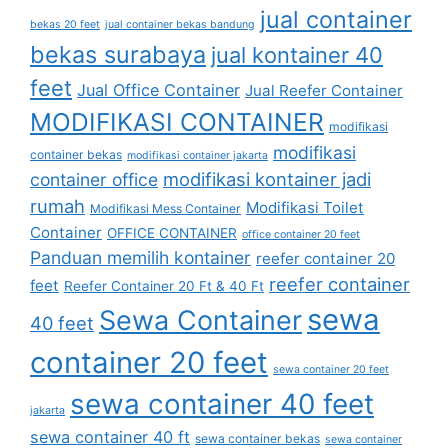
jual container
bekas 20 feet
jual container bekas bandung
bekas surabaya
jual kontainer 40
feet
Jual Office Container
Jual Reefer Container
MODIFIKASI CONTAINER
modifikasi
modifikasi
container bekas
modifikasi container jakarta
modifikasi kontainer jadi
container office
rumah
Modifikasi Toilet
Modifikasi Mess Container
Container
OFFICE CONTAINER
office container 20 feet
Panduan memilih kontainer
reefer container 20
reefer container
feet
Reefer Container 20 Ft & 40 Ft
sewa
Sewa Container
40 feet
container 20 feet
sewa container 20 feet
sewa container 40 feet
jakarta
sewa container 40 ft
sewa container bekas
sewa container