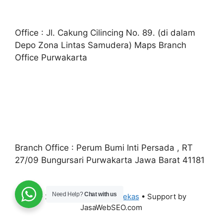
Office : Jl. Cakung Cilincing No. 89. (di dalam
Depo Zona Lintas Samudera) Maps Branch
Office Purwakarta
Branch Office : Perum Bumi Inti Persada , RT
27/09 Bungursari Purwakarta Jawa Barat 41181
Need Help?
Chat with us
© 2026
Jual Container Bekas
• Support by
JasaWebSEO.com