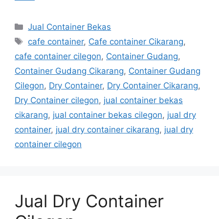
Categories
Jual Container Bekas
Tags
cafe container
,
Cafe container Cikarang
,
cafe container cilegon
,
Container Gudang
,
Container Gudang Cikarang
,
Container Gudang
Cilegon
,
Dry Container
,
Dry Container Cikarang
,
Dry Container cilegon
,
jual container bekas
cikarang
,
jual container bekas cilegon
,
jual dry
container
,
jual dry container cikarang
,
jual dry
container cilegon
Jual Dry Container