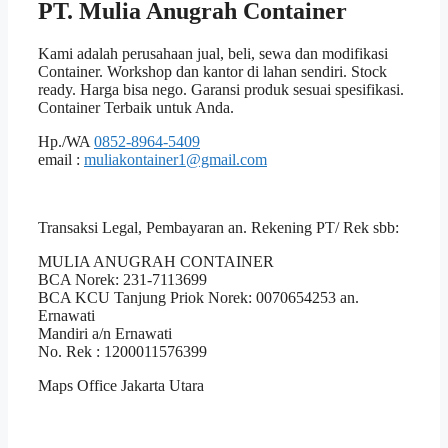
PT. Mulia Anugrah Container
Kami adalah perusahaan jual, beli, sewa dan modifikasi
Container. Workshop dan kantor di lahan sendiri. Stock
ready. Harga bisa nego. Garansi produk sesuai spesifikasi.
Container Terbaik untuk Anda.
Hp./WA
0852-8964-5409
email :
muliakontainer1@gmail.com
Transaksi Legal, Pembayaran an. Rekening PT/ Rek sbb:
MULIA ANUGRAH CONTAINER
BCA Norek: 231-7113699
BCA KCU Tanjung Priok Norek: 0070654253 an.
Ernawati
Mandiri a/n Ernawati
No. Rek : 1200011576399
Maps Office Jakarta Utara