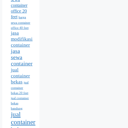
container
office 20
feet
harga
sewa container
office 40 feet
jasa
modifikasi
container
jasa
sewa
container
jual
container
bekas
jual
container
bekas 20 feet
jual container
bekas
bandung
jual
container