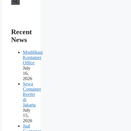
Recent
News
Modifikasi
Kontainer
Office
July
16,
2026
Sewa
Container
Reefer
di
Jakarta
July
15,
2026
Jual