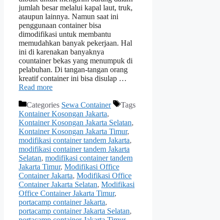
jumlah besar melalui kapal laut, truk,
ataupun lainnya. Namun saat ini
penggunaan container bisa
dimodifikasi untuk membantu
memudahkan banyak pekerjaan. Hal
ini di karenakan banyaknya
countainer bekas yang menumpuk di
pelabuhan. Di tangan-tangan orang
kreatif container ini bisa disulap …
Read more
Categories
Sewa Container
Tags
Kontainer Kosongan Jakarta
,
Kontainer Kosongan Jakarta Selatan
,
Kontainer Kosongan Jakarta Timur
,
modifikasi container tandem Jakarta
,
modifikasi container tandem Jakarta
Selatan
,
modifikasi container tandem
Jakarta Timur
,
Modifikasi Office
Container Jakarta
,
Modifikasi Office
Container Jakarta Selatan
,
Modifikasi
Office Container Jakarta Timur
,
portacamp container Jakarta
,
portacamp container Jakarta Selatan
,
portacamp container Jakarta Timur
,