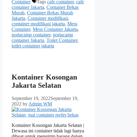
Container
Tags
cafe container
,
cafe
container Jakarta
,
Container Bekas
Murah
,
Container Bekas Murah
Jakarta
,
Container modifikasi
,
container modifikasi jakarta
,
Mess
Container
,
Mess Container Jakarta
,
portacamp container
,
portacamp
container Jakarta
,
Toilet Container
,
toilet container jakarta
Kontainer Kosongan
Jakarta Selatan
September 19, 2022
September 19,
2022
by
Admin WM
Kontainer Kosongan Jakarta Selatan |
Dewasa ini container tidak lagi hanya
dibuat untuk mengirim barang dalam