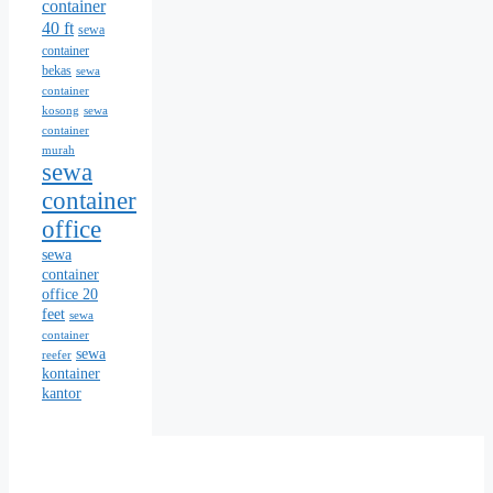
container
40 ft
sewa
container
bekas
sewa
container
kosong
sewa
container
murah
sewa
container
office
sewa
container
office 20
feet
sewa
container
sewa
reefer
kontainer
kantor