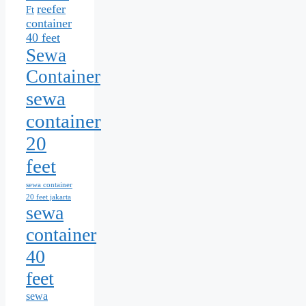
reefer
Ft
container
40 feet
Sewa
Container
sewa
container
20
feet
sewa container
20 feet jakarta
sewa
container
40
feet
sewa