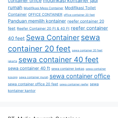
modifikasi kontainer jadi
container office
rumah
Modifikasi Toilet
Modifikasi Mess Container
Container
OFFICE CONTAINER
office container 20 feet
Panduan memilih kontainer
reefer container 20
reefer container
feet
Reefer Container 20 Ft & 40 Ft
sewa
Sewa Container
40 feet
container 20 feet
sewa container 20 feet
sewa container 40 feet
jakarta
sewa container 40 ft
sewa container bekas
sewa container
sewa container office
kosong
sewa container murah
sewa container office 20 feet
sewa
sewa container reefer
kontainer kantor