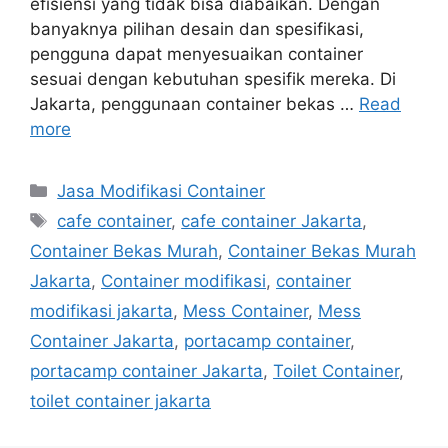
efisiensi yang tidak bisa diabaikan. Dengan
banyaknya pilihan desain dan spesifikasi,
pengguna dapat menyesuaikan container
sesuai dengan kebutuhan spesifik mereka. Di
Jakarta, penggunaan container bekas …
Read
more
Categories
Jasa Modifikasi Container
Tags
cafe container
,
cafe container Jakarta
,
Container Bekas Murah
,
Container Bekas Murah
Jakarta
,
Container modifikasi
,
container
modifikasi jakarta
,
Mess Container
,
Mess
Container Jakarta
,
portacamp container
,
portacamp container Jakarta
,
Toilet Container
,
toilet container jakarta